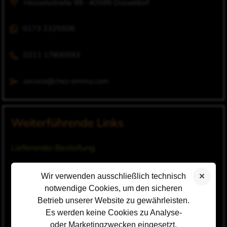
Hasselsstraße 99 · 40599 Düsseldorf
0173 2325506
0211 17800593
service@chez-emma.com
Weiterführende Links
Lieferando-Bestellung
Speisekarte Bistro
Wir verwenden ausschließlich technisch
notwendige Cookies, um den sicheren
Catering
Betrieb unserer Website zu gewährleisten.
Es werden keine Cookies zu Analyse-
Fotogalerie
oder Marketingzwecken eingesetzt.