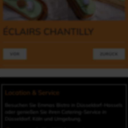
ÉCLAIRS CHANTILLY
VOR
ZURÜCK
Location & Service
Besuchen Sie Emmas Bistro in Düsseldorf-Hassels
oder genießen Sie ihren Catering-Service in
Düsseldorf, Köln und Umgebung.