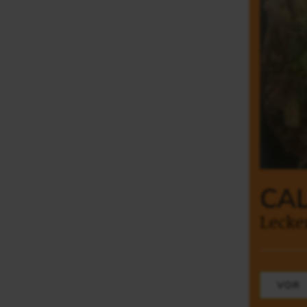
CA
Lecke
VOR