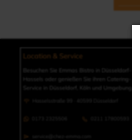
Location & Service
Besuchen Sie Emmas Bistro in Düsseldorf-
Hassels oder genießen Sie ihren Catering-
Service in Düsseldorf, Köln und Umgebung.
Hasselsstraße 99 · 40599 Düsseldorf
0173 2325506
0211 17800593
service@chez-emma.com