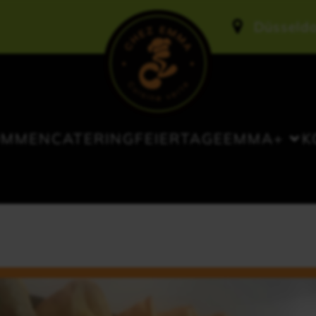
Düsseldo
OMMEN
CATERING
FEIERTAGE
EMMA+
K