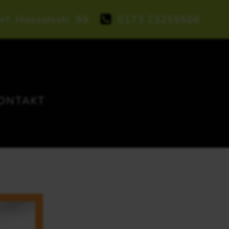
rf, Hasselsstr. 99
0173 23255506
ONTAKT