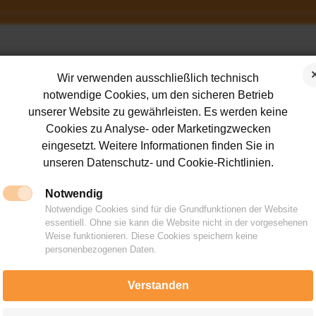
Wir verwenden ausschließlich technisch
notwendige Cookies, um den sicheren Betrieb
unserer Website zu gewährleisten. Es werden keine
Weiterführende Links
Cookies zu Analyse- oder Marketingzwecken
eingesetzt. Weitere Informationen finden Sie in
unseren Datenschutz- und Cookie-Richtlinien.
Lieferando-Bestellung
Notwendig
Speisekarte Bistro
Notwendige Cookies sind für die Grundfunktionen der Website
essentiell. Ohne sie kann die Website nicht in der vorgesehenen
Catering
Weise funktionieren. Diese Cookies speichern keine
personenbezogenen Daten.
Fotogalerie
Verstanden