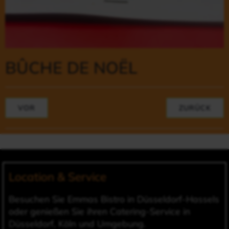
BÛCHE DE NOËL
VOR
ZURÜCK
Location & Service
Besuchen Sie Emmas Bistro in Düsseldorf-Hassels
oder genießen Sie ihren Catering-Service in
Düsseldorf, Köln und Umgebung.