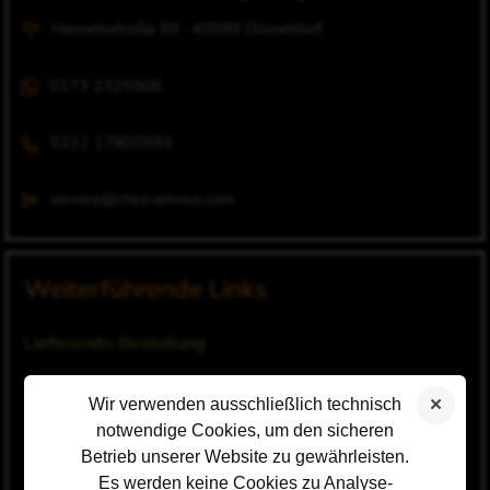
Hasselsstraße 99 · 40599 Düsseldorf
0173 2325506
0211 17800593
service@chez-emma.com
Weiterführende Links
Lieferando-Bestellung
Speisekarte Bistro
Wir verwenden ausschließlich technisch
notwendige Cookies, um den sicheren
Catering
Betrieb unserer Website zu gewährleisten.
Es werden keine Cookies zu Analyse-
Fotogalerie